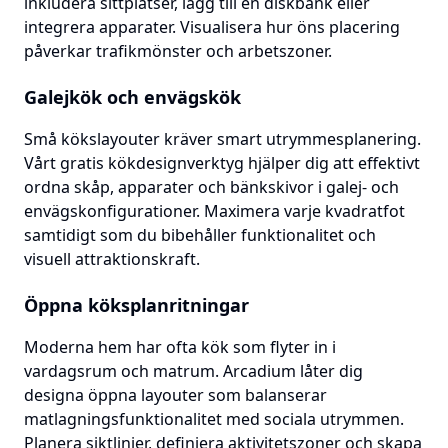
inkludera sittplatser, lägg till en diskbänk eller
integrera apparater. Visualisera hur öns placering
påverkar trafikmönster och arbetszoner.
Galejkök och envägskök
Små kökslayouter kräver smart utrymmesplanering.
Vårt gratis kökdesignverktyg hjälper dig att effektivt
ordna skåp, apparater och bänkskivor i galej- och
envägskonfigurationer. Maximera varje kvadratfot
samtidigt som du bibehåller funktionalitet och
visuell attraktionskraft.
Öppna köksplanritningar
Moderna hem har ofta kök som flyter in i
vardagsrum och matrum. Arcadium låter dig
designa öppna layouter som balanserar
matlagningsfunktionalitet med sociala utrymmen.
Planera siktlinjer, definiera aktivitetszoner och skapa