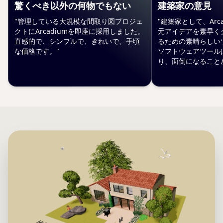
驚くべき以外の何物でもない
建築家の意見
"管理している大規模な間取り図プロジェ
"建築家として、Arc
クトにArcadiumを即座に採用しました。
元アイデアを素早く
直感的で、シンプルで、きれいで、手頃
るための素晴らしい
な価格です。"
ソフトウェアツール
り、面倒になること