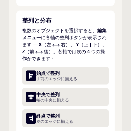
整列と分布
複数のオブジェクトを選択すると、
編集
メニュー
に各軸の整列ボタンが表示され
ます —
X
（左
右）、
Y
（上
下）、
Z
（前
後）。各軸では次の 4 つの操
作ができます：
始点で整列
手前のエッジに揃える
中央で整列
軸の中央に揃える
終点で整列
奥のエッジに揃える