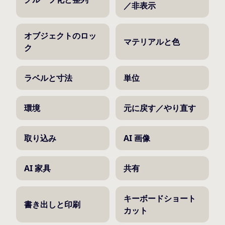
／非表示
オブジェクトのロッ
マテリアルと色
ク
ラベルと寸法
単位
環境
元に戻す／やり直す
取り込み
AI 画像
AI 家具
共有
キーボードショート
書き出しと印刷
カット