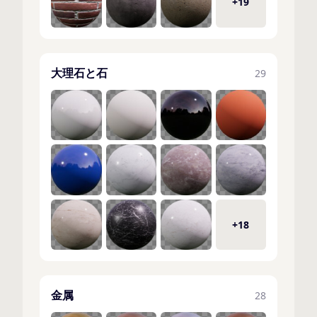
+19
大理石と石
29
+18
金属
28