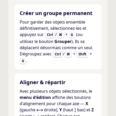
Créer un groupe permanent
Pour garder des objets ensemble
définitivement, sélectionnez-les et
appuyez sur
/
+
(ou
Ctrl
⌘
G
utilisez le bouton
Grouper
). Ils se
déplacent désormais comme un seul.
Dégroupez avec
/
+
+
Ctrl
⌘
Shift
.
G
Aligner & répartir
Avec plusieurs objets sélectionnés, le
menu d'édition
affiche des boutons
d'alignement pour chaque axe —
X
(gauche
droite),
Y
(haut
bas) et
Z
(avant
arrière). Chaque axe