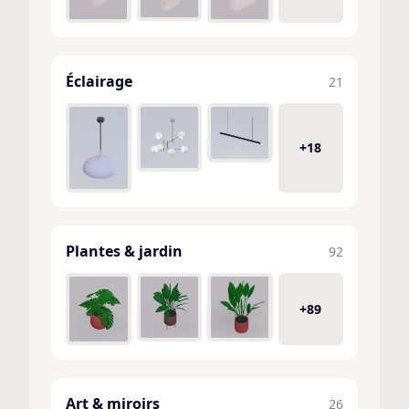
Éclairage
21
+18
Plantes & jardin
92
+89
Art & miroirs
26