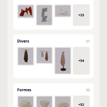
+23
Divers
57
+54
Formes
55
+52