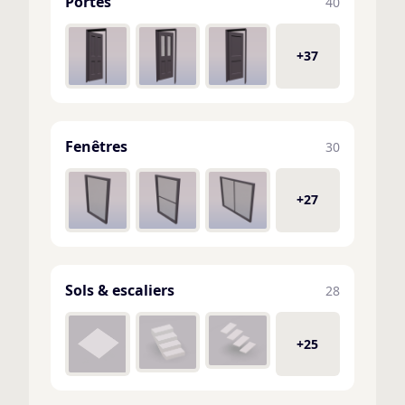
Portes
40
+37
Fenêtres
30
+27
Sols & escaliers
28
+25